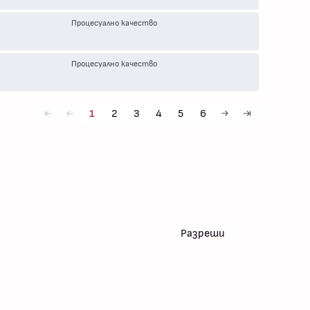
Процесуално качество
Процесуално качество
1
2
3
4
5
6
first
first
next
last
Разреши