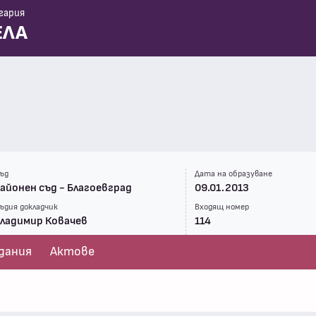
гария
ЕЛА
ъд
Дата на образуване
айонен съд - Благоевград
09.01.2013
ъдия докладчик
Входящ номер
ладимир Ковачев
114
дания
Актове