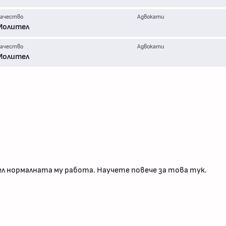
ачество
Адвокати
Молител
ачество
Адвокати
Молител
ел нормалната му работа.
Научете повече за това тук
.