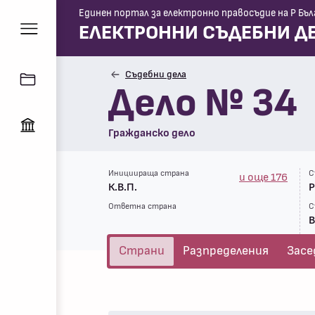
Единен портал за електронно правосъдие на Р Бъл
ЕЛЕКТРОННИ СЪДЕБНИ Д
Съдебни дела
Дело № 34
Гражданско дело
Инициираща страна
С
и още 176
К.В.П.
Р
Ответна страна
С
В
Страни
Разпределения
Засе