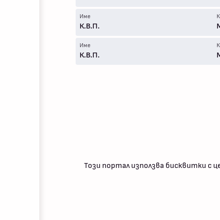
Име
К
К.В.П.
Име
К
К.В.П.
Този портал използва бисквитки с ц