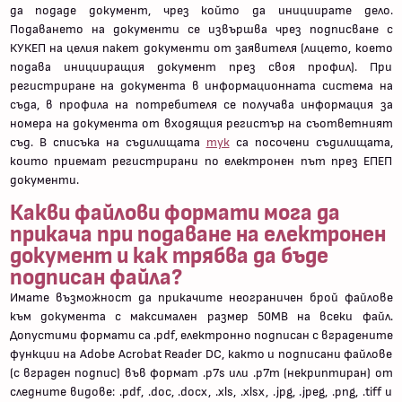
да подаде документ, чрез който да инициирате дело.
Подаването на документи се извършва чрез подписване с
КУКЕП на целия пакет документи от заявителя (лицето, което
подава иницииращия документ през своя профил). При
регистриране на документа в информационната система на
съда, в профила на потребителя се получава информация за
номера на документа от входящия регистър на съответният
съд. В списъка на съдилищата
тук
са посочени съдилищата,
които приемат регистрирани по електронен път през ЕПЕП
документи.
Какви файлови формати мога да
прикача при подаване на електронен
документ и как трябва да бъде
подписан файла?
Имате възможност да прикачите неограничен брой файлове
към документа с максимален размер 50MB на всеки файл.
Допустими формати са .pdf, електронно подписан с вградените
функции на Adobe Acrobat Reader DC, както и подписани файлове
(с вграден подпис) във формат .p7s или .p7m (некриптиран) от
следните видове: .pdf, .doc, .docx, .xls, .xlsx, .jpg, .jpeg, .png, .tiff и