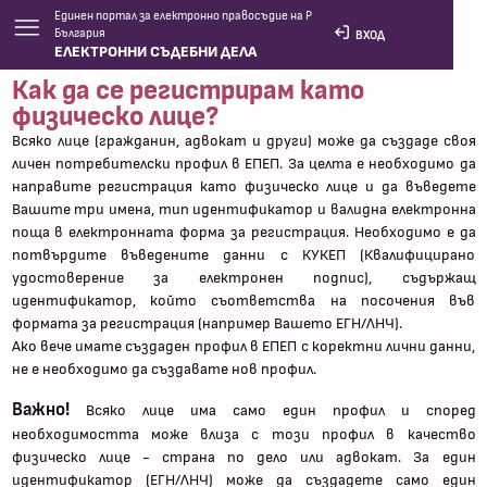
Единен портал за електронно правосъдие на Р
България
ВХОД
ЕЛЕКТРОННИ СЪДЕБНИ ДЕЛА
Често задавани въпроси
Как да се регистрирам като
физическо лице?
Всяко лице (гражданин, адвокат и други) може да създаде своя
личен потребителски профил в ЕПЕП. За целта е необходимо да
направите регистрация като физическо лице и да въведете
Вашите три имена, тип идентификатор и валидна електронна
поща в електронната форма за регистрация. Необходимо е да
потвърдите въведените данни с КУКЕП (Квалифицирано
удостоверение за електронен подпис), съдържащ
идентификатор, който съответства на посочения във
формата за регистрация (например Вашето ЕГН/ЛНЧ).
Ако вече имате създаден профил в ЕПЕП с коректни лични данни,
не е необходимо да създавате нов профил.
Важно!
Всяко лицe има само един профил и според
необходимостта може влиза с този профил в качество
физическо лице - страна по дело или адвокат. За един
идентификатор (ЕГН/ЛНЧ) може да създадете само един