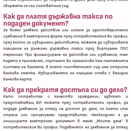
свържете се със съответния съд.
Как да платя държавна такса по
подаден документ?
За всяко заявено действие или искане за удостоверително
изявление в електронна форма през потребителския Ви профил,
през който са извършени действията, можете да извършвате
плащания на дължими държавни такси през виртуален ПОС
терминал. При финализиране на действие или изявление, там
където е приложимо, порталът Ви пренасочва към платежната
система на банката, в която съответният съд има открита
банкова сметка. Извършването на плащане става с валидна
банкова карта.
Как да прекратя достъпа си до дело?
Като потребител с качество гражданин, адвокат и
представляващ ЮЛ можете през потребителски профил, да
подаде заявление за отказ на достъп до дело, по което сте
страна или процесуален представител. Необходимо е да
инициирате електронен документ в меню „Моите дела“ в
потребителския Ви профил. Подаването на заявление за отказ