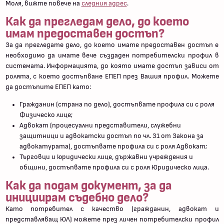
Моля, вижте повече на
следния адрес
.
Как да прегледам дело, до което
имам предоставен достъп?
За да прегледате дело, до което имате предоставен достъп е
необходимо да имате вече създаден потребителски профил в
системата. Информацията, до която имате достъп зависи от
ролята, с което достъпване ЕПЕП през Вашия профил. Можете
да достъпите ЕПЕП като:
Гражданин (страна по дело), достъпвате профила си с роля
Физическо лице;
Адвокат (процесуални представители, служебни
защитници и адвокатски достъп по чл. 31 от Закона за
адвокатурата), достъпвате профила си с роля Адвокат;
Търговци и юридически лице, държавни учреждения и
общини, достъпвате профила си с роля Юридическо лица.
Как да подам документ, за да
инициирам съдебно дело?
Като потребител с качество (гражданин, адвокат и
представляващ ЮЛ) можете през личен потребителски профил