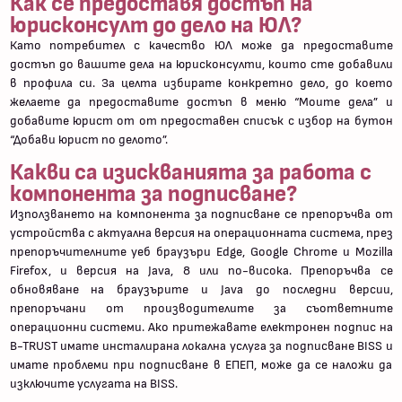
Как се предоставя достъп на
юрисконсулт до дело на ЮЛ?
Като потребител с качество ЮЛ може да предоставите
достъп до вашите дела на юрисконсулти, които сте добавили
в профила си. За целта избирате конкретно дело, до което
желаете да предоставите достъп в меню “Моите дела” и
добавите юрист от от предоставен списък с избор на бутон
“Добави юрист по делото”.
Какви са изискванията за работа с
компонента за подписване?
Използването на компонента за подписване се препоръчва от
устройства с актуална версия на операционната система, през
препоръчителните уеб браузъри Edge, Google Chrome и Mozilla
Firefox, и версия на Java, 8 или по-висока. Препоръчва се
обновяване на браузърите и Java до последни версии,
препоръчани от производителите за съответните
операционни системи. Ако притежавате електронен подпис на
B-TRUST имате инсталирана локална услуга за подписване BISS и
имате проблеми при подписване в ЕПЕП, може да се наложи да
изключите услугата на BISS.