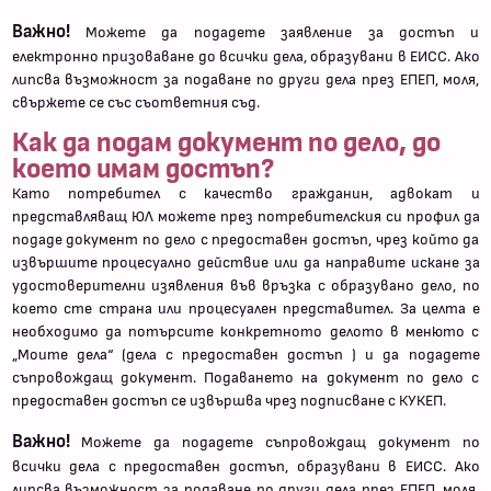
Важно!
Можете да подадете заявление за достъп и
електронно призоваване до всички дела, образувани в ЕИСС. Ако
липсва възможност за подаване по други дела през ЕПЕП, моля,
свържете се със съответния съд.
Как да подам документ по дело, до
което имам достъп?
Като потребител с качество гражданин, адвокат и
представляващ ЮЛ можете през потребителския си профил да
подаде документ по дело с предоставен достъп, чрез който да
извършите процесуално действие или да направите искане за
удостоверителни изявления във връзка с образувано дело, по
което сте страна или процесуален представител. За целта е
необходимо да потърсите конкретното делото в менюто с
„Моите дела“ (дела с предоставен достъп ) и да подадете
съпровождащ документ. Подаването на документ по дело с
предоставен достъп се извършва чрез подписване с КУКЕП.
Важно!
Можете да подадете съпровождащ документ по
всички дела с предоставен достъп, образувани в ЕИСС. Ако
липсва възможност за подаване по други дела през ЕПЕП, моля,