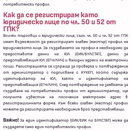
потребителски профил.
Как да се регистрирам като
юридическо лице по чл. 50 и 52 от
ГПК?
Всички търговци и юридически лица, съгл. чл. 50 и чл. 52 от ГПК
имат възможност да регистрират главен (мастър) профил на
юридическото лице. За създаването на профил е необходимо да
предоставите данни на ЮЛ (ЕИК/БУЛСТАТ), данни за
представляващия ЮЛ (ЕГН/ЛНЧ) и валидни адреси на електронни
пощи. Регистрацията се изпраща за проверка и потвърждение
от администратор с подписване с КУКЕП, който съдържа
идентификатор на ЮЛ, както и идентификатор на
представляващия (ЕГН/ЛНЧ). След потвърждение на заявката за
създаване на потребителски профил от администратор, ще
получите известие на посочения електронен адрес в
регистрационната форма. Към всеки главен (мастър) профил
можете да регистрирате необходимия брой представляващи.
Важно!
За един идентификатор (ЕИК/ЕИК по БУЛСТАТ) може да
създадете само един потребителски профил.