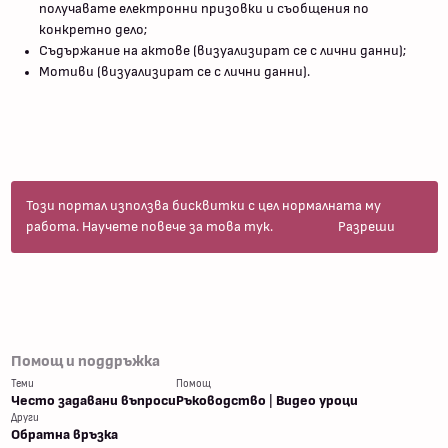
получавате електронни призовки и съобщения по
конкретно дело;
Съдържание на актове (визуализират се с лични данни);
Мотиви (визуализират се с лични данни).
Този портал използва бисквитки с цел нормалната му
работа.
Научете повече за това тук
.
Разреши
Помощ и поддръжка
Теми
Помощ
Често задавани въпроси
Ръководство
|
Видео уроци
Други
Обратна връзка