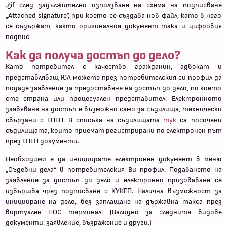
.gif след задължително използване на схема на подписване
„Attached signature“, при което се създава нов файл, като в него
се съдържат, както оригиналния документ така и цифровия
подпис.
Как да получа достъп до дело?
Като потребител с качество гражданин, адвокат и
представляващ ЮЛ можете през потребителския си профил да
подаде заявление за предоставяне на достъп до дело, по което
сте страна или процесуален представител. Електронното
заявяване на достъп е възможно само за съдилища, технически
свързани с ЕПЕП. В списъка на съдилищата
тук
са посочени
съдилищата, които приемат регистрирани по електронен път
през ЕПЕП документи.
Необходимо е да инициирате електронен документ в меню
„Съдебни дела“ в потребителския Ви профил. Подаването на
заявление за достъп до дело и електронно призоваване се
извършва чрез подписване с КУКЕП. Налична възможност за
иницииране на дело, без заплащане на държавна такса през
виртуален ПОС терминал. (Валидно за следните видове
документи: заявление, възражение и други.)