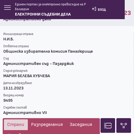
Единен портал за електронно правосъдие на Р
Съдебни дела
България
ВХОД
Дело № 1121
2023
ЕЛЕКТРОННИ СЪДЕБНИ ДЕЛА
Административно дело
Инициираща страна
Н.И.Б.
Ответна страна
Общинска избирателна комисия Панагюрище
Съд
Административен съд - Пазарджик
Съдия докладчик
МАРИЯ БЕЛЕВА ХУБЧЕВА
Дата на образуване
13.11.2023
Входящ номер
9495
Съдебен състав
Административно VII
Страни
Разпределения
Заседания