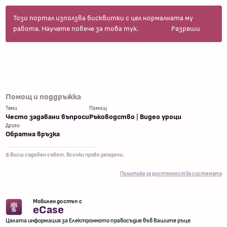
Този портал използва бисквитки с цел нормалната му
работа.
Научете повече за това тук
.
Разреши
Помощ и поддръжка
Теми
Помощ
Често задавани въпроси
Ръководство
|
Видео уроци
Други
Обратна връзка
© Висш съдебен съвет. Всички права запазени.
Политика за достъпност
За системата
Мобилен достъп с
eCase
Цялата информация за Електронното правосъдие във Вашите ръце