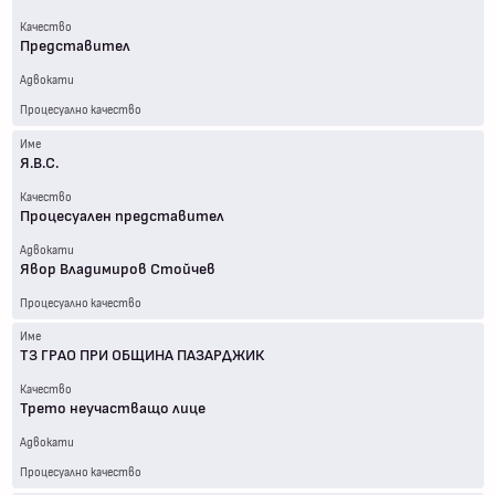
Качество
Представител
Адвокати
Процесуално качество
Име
Я.В.С.
Качество
Процесуален представител
Адвокати
Явор Владимиров Стойчев
Процесуално качество
Име
ТЗ ГРАО ПРИ ОБЩИНА ПАЗАРДЖИК
Качество
Трето неучастващо лице
Адвокати
Процесуално качество