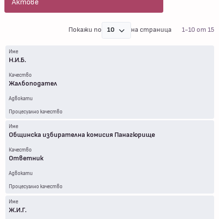
Актове
Покажи по
на страница
1-10 от 15
Име
Н.И.Б.
Качество
Жалбоподател
Адвокати
Процесуално качество
Име
Общинска избирателна комисия Панагюрище
Качество
Ответник
Адвокати
Процесуално качество
Име
Ж.И.Г.