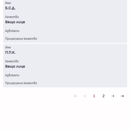
Име
Б.С.Д.
Качество
Вещо лице
Адвокати
Процесуално качество
Име
П.П.К.
Качество
Вещо лице
Адвокати
Процесуално качество
1
2
first
first
next
last