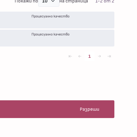
Покажи по
на страница
1-2 от 2
Процесуално качество
Процесуално качество
1
first
first
next
last
Разреши