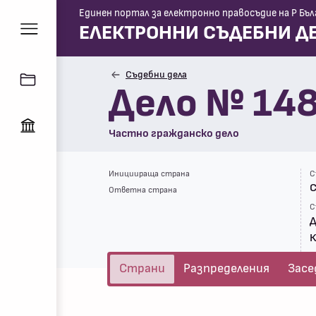
Единен портал за електронно правосъдие на Р Бъл
ЕЛЕКТРОННИ СЪДЕБНИ Д
Съдебни дела
Дело № 14
Частно гражданско дело
Инициираща страна
С
С
Ответна страна
С
Страни
Разпределения
Засе