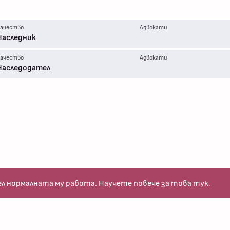
ачество
Адвокати
Наследник
ачество
Адвокати
Наследодател
ел нормалната му работа.
Научете повече за това тук
.