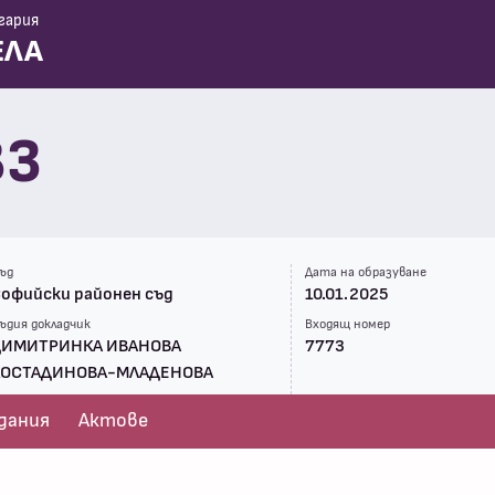
гария
ЕЛА
83
ъд
Дата на образуване
офийски районен съд
10.01.2025
ъдия докладчик
Входящ номер
ДИМИТРИНКА ИВАНОВА
7773
КОСТАДИНОВА-МЛАДЕНОВА
дания
Актове