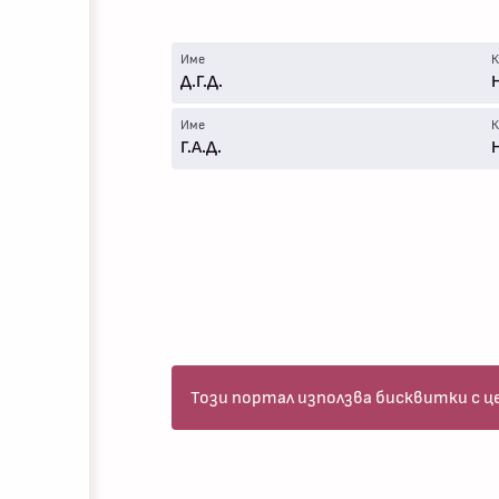
Име
К
Д.Г.Д.
Име
К
Г.А.Д.
Този портал използва бисквитки с ц