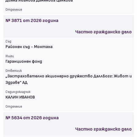
Дияна Иванова Дамянова Цанкова
Отделение
№
3871
от
2026
година
Частно гражданско дело
Съд
Районен съд - Монтана
Ищец
Гаранционен фонд
Ответник
„Застрахователно акционерно дружество ДаллБогг: Живот и
Здраве“ АД
Съдия докладчик
КАЛИН ИВАНОВ
Отделение
№
5634
от
2026
година
Частно гражданско дело