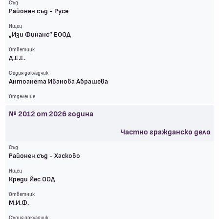
Съд
Районен съд - Русе
Ищец
„Изи Финанс” ЕООД
Ответник
Д.Е.Е.
Съдия докладчик
Антоанета Иванова Абрашева
Отделение
№
2012
от
2026
година
Частно гражданско дело
Съд
Районен съд - Хасково
Ищец
Креди Йес ООД
Ответник
М.И.Ф.
Съдия докладчик