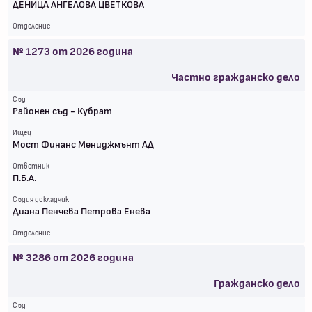
ДЕНИЦА АНГЕЛОВА ЦВЕТКОВА
Отделение
№
1273
от
2026
година
Частно гражданско дело
Съд
Районен съд - Кубрат
Ищец
Мост Финанс Мениджмънт АД
Ответник
П.Б.А.
Съдия докладчик
Диана Пенчева Петрова Енева
Отделение
№
3286
от
2026
година
Гражданско дело
Съд