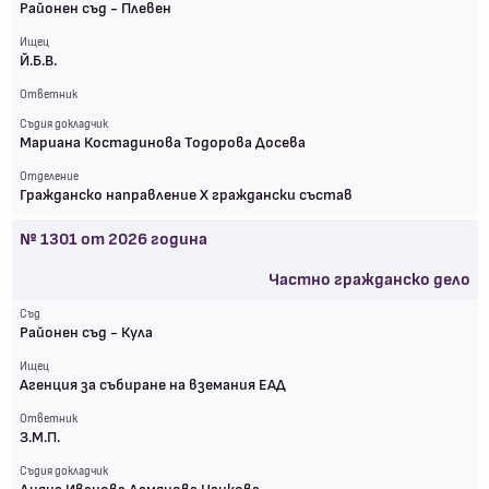
Районен съд - Плевен
Ищец
Й.Б.В.
Ответник
Съдия докладчик
Мариана Костадинова Тодорова Досева
Отделение
Гражданско направление X граждански състав
№
1301
от
2026
година
Частно гражданско дело
Съд
Районен съд - Кула
Ищец
Агенция за събиране на вземания ЕАД
Ответник
З.М.П.
Съдия докладчик