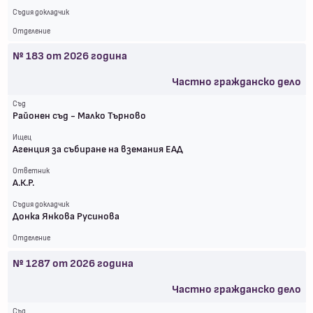
Съдия докладчик
Отделение
№
183
от
2026
година
Частно гражданско дело
Съд
Районен съд - Малко Търново
Ищец
Агенция за събиране на вземания ЕАД
Ответник
А.К.Р.
Съдия докладчик
Донка Янкова Русинова
Отделение
№
1287
от
2026
година
Частно гражданско дело
Съд