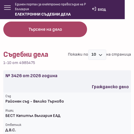
Единен портал за електронно правосъдие на Р
България
ВХОД
ЕЛЕКТРОННИ СЪДЕБНИ ДЕЛА
Съдебни дела
Търсене на дело
Съдебни дела
Покажи по
на страница
1-10 от 4985475
№
3426
от
2026
година
Гражданско дело
Съд
Районен съд - Велико Търново
Ищец
БЕСТ Кепитъл България ЕАД
Ответник
Д.В.С.