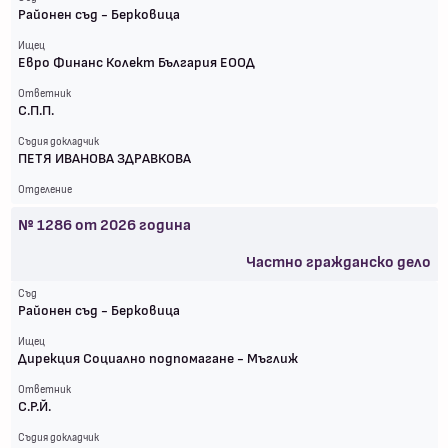
Районен съд - Берковица
Ищец
Евро Финанс Колект България ЕООД
Ответник
С.П.П.
Съдия докладчик
ПЕТЯ ИВАНОВА ЗДРАВКОВА
Отделение
№
1286
от
2026
година
Частно гражданско дело
Съд
Районен съд - Берковица
Ищец
Дирекция Социално подпомагане - Мъглиж
Ответник
С.Р.Й.
Съдия докладчик