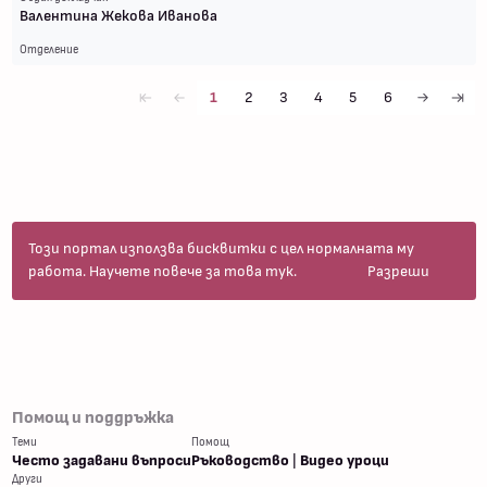
Валентина Жекова Иванова
Отделение
1
2
3
4
5
6
first
first
next
last
Този портал използва бисквитки с цел нормалната му
работа.
Научете повече за това тук
.
Разреши
Помощ и поддръжка
Теми
Помощ
Често задавани въпроси
Ръководство
|
Видео уроци
Други